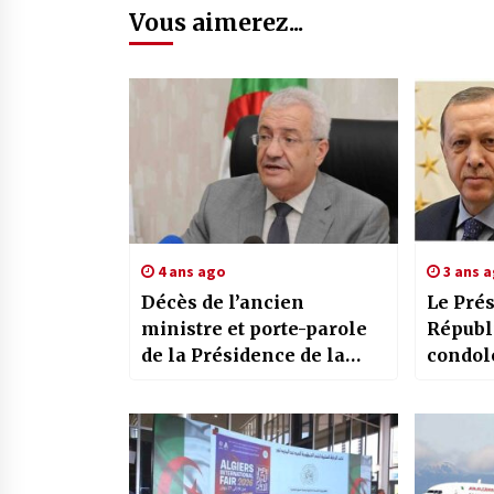
Vous aimerez...
4 ans ago
3 ans 
Décès de l’ancien
Le Prés
ministre et porte-parole
Républ
de la Présidence de la
condol
République, Belaïd
homolo
Mohand Oussaïd