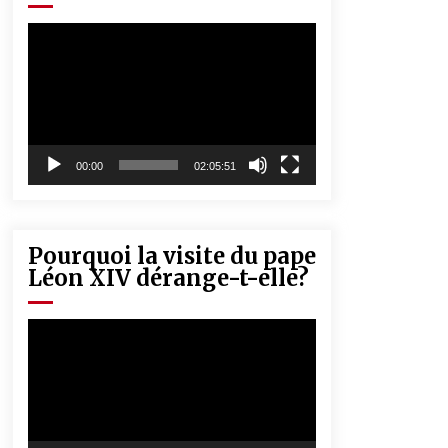
« Père, tiens-moi, je vais tomber ! »
5 ans ago
Lecteur
vidéo
Rencontre nocturne dans le désert
(Un conte touareg)
5 ans ago
00:00
02:05:51
Pourquoi la visite du pape
Léon XIV dérange-t-elle?
Lecteur
vidéo