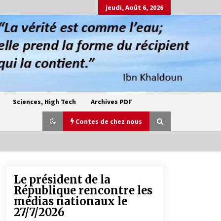
jeudi, Août 6, 2026
Sciences, High Tech
Archives PDF
Contes de chez nous
Le président de la
Oum el Gaïla / L’ogresse du M’zab
République rencontre les
4 ans ago
médias nationaux le
27/7/2026