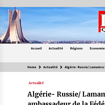
Skip
to
content
Accueil
Actualité
Régions
Economie
Home
Actualité
Algérie- Russie/ Lamamra 
Contes de chez nous
Actualité
Quand la mère n’est plus là (17e
partie)
Algérie- Russie/ Lamam
4 ans ago
ambassadeur de la Fédé