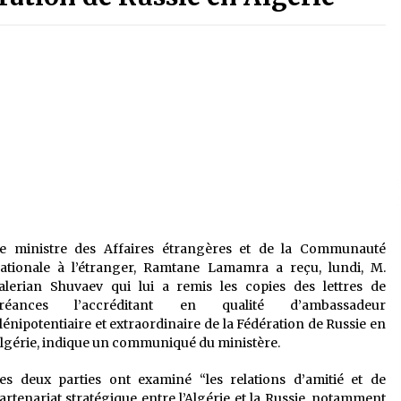
é
Quand on va vite
5 ans ago
Le monstrueux vieillard (Un récit
du Sud algérien)
5 ans ago
Tradition orale/ D’où viennent les
contes et à quoi servent-ils?
5 ans ago
e ministre des Affaires étrangères et de la Communauté
ationale à l’étranger, Ramtane Lamamra a reçu, lundi, M.
alerian Shuvaev qui lui a remis les copies des lettres de
réances l’accréditant en qualité d’ambassadeur
lénipotentiaire et extraordinaire de la Fédération de Russie en
lgérie, indique un communiqué du ministère.
es deux parties ont examiné “les relations d’amitié et de
artenariat stratégique entre l’Algérie et la Russie, notamment