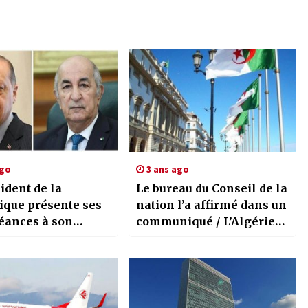
ago
3 ans ago
ident de la
Le bureau du Conseil de la
ique présente ses
nation l’a affirmé dans un
éances à son
communiqué / L’Algérie
gue turc
connait un ancrage
démocratique
exceptionnel à travers le
projet de redressement du
président de la