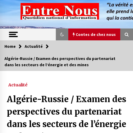
Skip
to
content
Contes de chez nous
Home
Actualité
Contes de chez nous
Algérie-Russie / Examen des perspectives du partenariat
dans les secteurs de l’énergie et des mines
Quand la mère n’est plus là (17e partie)
4 ans ago
Actualité
Magie de sorcier
Algérie-Russie / Examen des
4 ans ago
perspectives du partenariat
dans les secteurs de l’énergie
Oum el Gaïla / L’ogresse du M’zab
4 ans ago