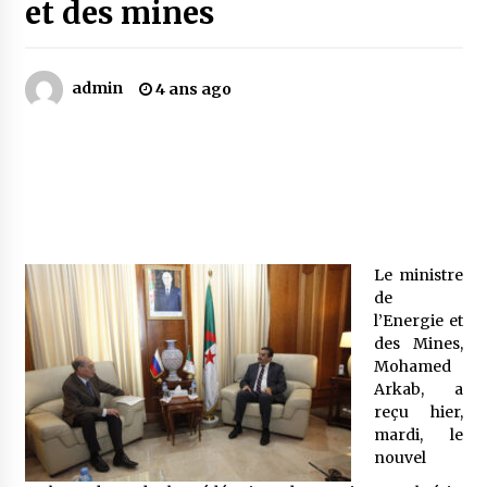
et des mines
Mythes et croyances / L’hospitalité des
montagnards
admin
4 ans ago
4 ans ago
Quand on va vite
5 ans ago
« Père, tiens-moi, je vais tomber ! »
Le ministre
5 ans ago
de
l’Energie et
des Mines,
Le bouc de l’Au-delà
Mohamed
5 ans ago
Arkab, a
reçu hier,
mardi, le
Le monstrueux vieillard (Un récit du Sud
nouvel
algérien)