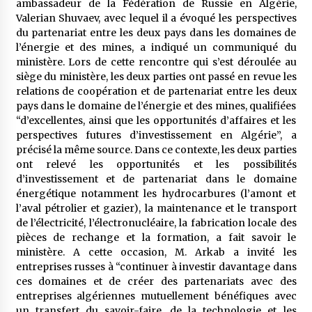
ambassadeur de la Fédération de Russie en Algérie,
5 ans ago
Valerian Shuvaev, avec lequel il a évoqué les perspectives
du partenariat entre les deux pays dans les domaines de
Rencontre nocturne dans le désert (Un conte
l’énergie et des mines, a indiqué un communiqué du
touareg)
ministère. Lors de cette rencontre qui s’est déroulée au
5 ans ago
siège du ministère, les deux parties ont passé en revue les
relations de coopération et de partenariat entre les deux
pays dans le domaine de l’énergie et des mines, qualifiées
Un conte targui/ Quand la tête est vide
“d’excellentes, ainsi que les opportunités d’affaires et les
5 ans ago
perspectives futures d’investissement en Algérie”, a
précisé la même source. Dans ce contexte, les deux parties
ont relevé les opportunités et les possibilités
Tradition orale/ D’où viennent les contes et à
d’investissement et de partenariat dans le domaine
quoi servent-ils?
énergétique notamment les hydrocarbures (l’amont et
5 ans ago
l’aval pétrolier et gazier), la maintenance et le transport
de l’électricité, l’électronucléaire, la fabrication locale des
pièces de rechange et la formation, a fait savoir le
ministère. A cette occasion, M. Arkab a invité les
entreprises russes à “continuer à investir davantage dans
ces domaines et de créer des partenariats avec des
entreprises algériennes mutuellement bénéfiques avec
un transfert du savoir-faire, de la technologie et les