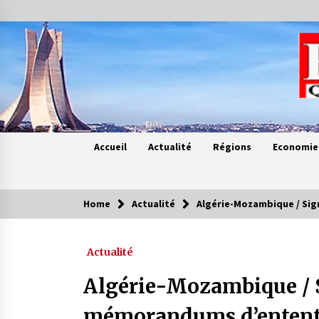
Skip
to
content
Accueil
Actualité
Régions
Economie
Home
Actualité
Algérie-Mozambique / Sig
Contes de chez nous
Actualité
Quand la mère n’est plus là (17e
partie)
Algérie-Mozambique / S
4 ans ago
mémorandums d’entente 