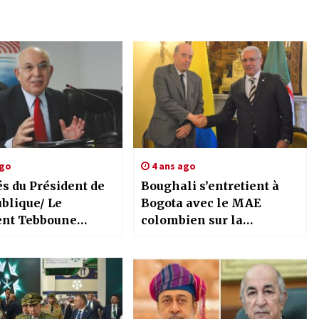
ago
4 ans ago
és du Président de
Boughali s’entretient à
blique/ Le
Bogota avec le MAE
ent Tebboune
colombien sur la
l’ancien ministre
coopération bilatérale
ziz Rahabi…