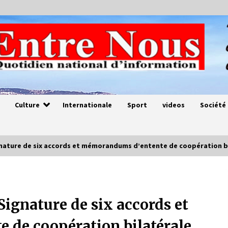
Culture
Internationale
Sport
videos
Société
nature de six accords et mémorandums d’entente de coopération b
Magie de sorcier
4 ans ago
ignature de six accords et
de coopération bilatérale