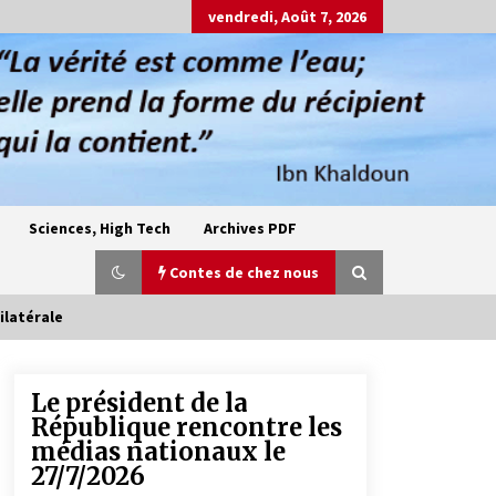
vendredi, Août 7, 2026
Sciences, High Tech
Archives PDF
Contes de chez nous
ilatérale
Le président de la
Oum el Gaïla / L’ogresse du M’zab
République rencontre les
4 ans ago
médias nationaux le
27/7/2026