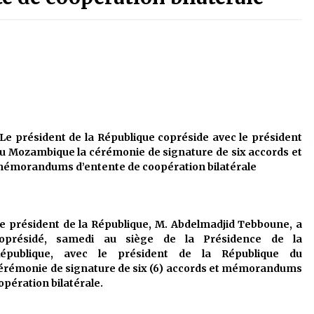
é
Quand on va vite
5 ans ago
Le monstrueux vieillard (Un récit
du Sud algérien)
5 ans ago
Tradition orale/ D’où viennent les
Le président de la République copréside avec le président
contes et à quoi servent-ils?
u Mozambique la cérémonie de signature de six accords et
5 ans ago
émorandums d’entente de coopération bilatérale
e président de la République, M. Abdelmadjid Tebboune, a
oprésidé, samedi au siège de la Présidence de la
épublique, avec le président de la République du
cérémonie de signature de six (6) accords et mémorandums
pération bilatérale.