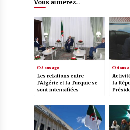
Vous aimerez...
3 ans ago
4 ans 
Les relations entre
Activit
l’Algérie et la Turquie se
la Répu
sont intensifiées
Présid
reçoit 
Abdela