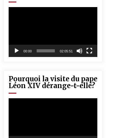
« Père, tiens-moi, je vais tomber ! »
5 ans ago
Lecteur
vidéo
Rencontre nocturne dans le désert
(Un conte touareg)
5 ans ago
00:00
02:05:51
Pourquoi la visite du pape
Léon XIV dérange-t-elle?
Lecteur
vidéo