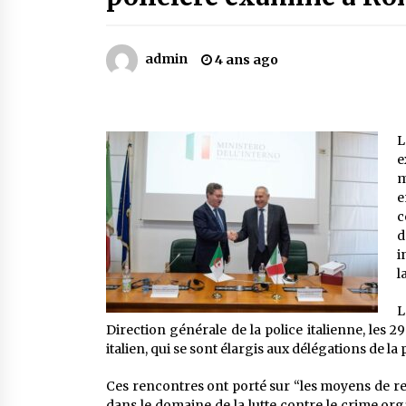
Mythes et croyances / L’hospitalit
des montagnards
4 ans ago
admin
4 ans ago
Le bouc de l’Au-delà
5 ans ago
L
e
Un conte targui/ Quand la tête est
m
vide
e
5 ans ago
c
d
i
l
L
Direction générale de la police italienne, les 
italien, qui se sont élargis aux délégations de l
Ces rencontres ont porté sur “les moyens de 
dans le domaine de la lutte contre le crime orga