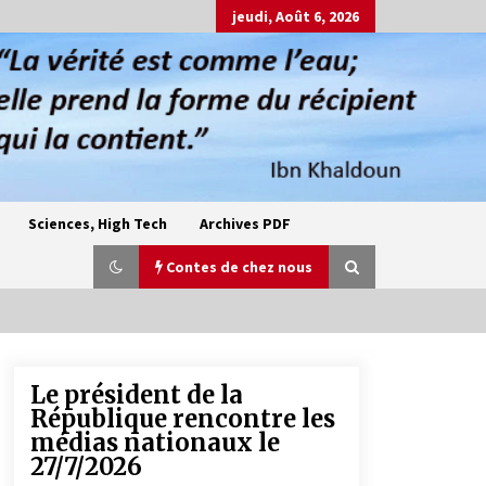
jeudi, Août 6, 2026
Sciences, High Tech
Archives PDF
Contes de chez nous
Le président de la
Oum el Gaïla / L’ogresse du M’zab
République rencontre les
4 ans ago
médias nationaux le
27/7/2026