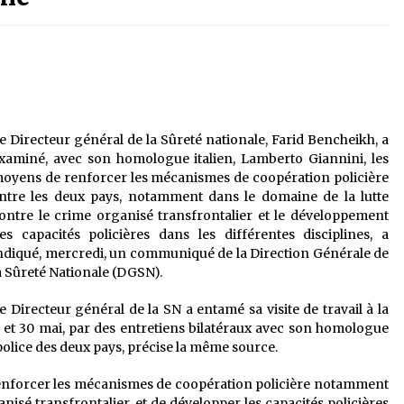
é
Quand on va vite
5 ans ago
Le monstrueux vieillard (Un récit
du Sud algérien)
5 ans ago
e Directeur général de la Sûreté nationale, Farid Bencheikh, a
xaminé, avec son homologue italien, Lamberto Giannini, les
Tradition orale/ D’où viennent les
oyens de renforcer les mécanismes de coopération policière
contes et à quoi servent-ils?
ntre les deux pays, notamment dans le domaine de la lutte
5 ans ago
ontre le crime organisé transfrontalier et le développement
es capacités policières dans les différentes disciplines, a
ndiqué, mercredi, un communiqué de la Direction Générale de
a Sûreté Nationale (DGSN).
e Directeur général de la SN a entamé sa visite de travail à la
29 et 30 mai, par des entretiens bilatéraux avec son homologue
a police des deux pays, précise la même source.
renforcer les mécanismes de coopération policière notamment
nisé transfrontalier, et de développer les capacités policières