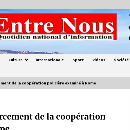
Culture
Internationale
Sport
videos
Société
rcement de la coopération policière examiné à Rome
Magie de sorcier
4 ans ago
forcement de la coopération
ome