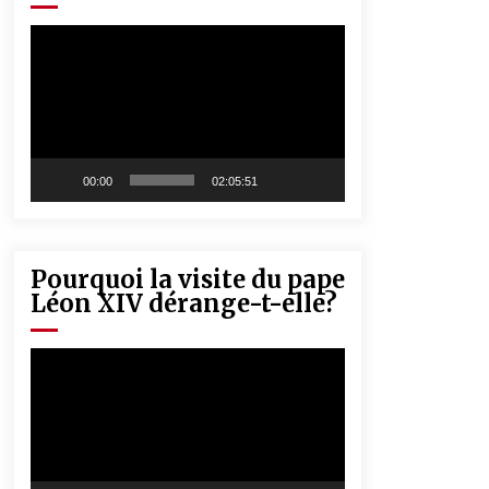
« Père, tiens-moi, je vais tomber ! »
5 ans ago
Lecteur
vidéo
Rencontre nocturne dans le désert
(Un conte touareg)
5 ans ago
00:00
02:05:51
Pourquoi la visite du pape
Léon XIV dérange-t-elle?
Lecteur
vidéo