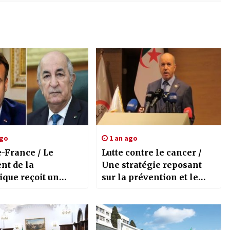
ago
1 an ago
e-France / Le
Lutte contre le cancer /
nt de la
Une stratégie reposant
ique reçoit un
sur la prévention et le
téléphonique de
traitement
mologue français