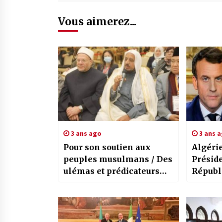
Vous aimerez...
3 ans ago
3 ans 
Pour son soutien aux
Algéri
peuples musulmans / Des
Préside
ulémas et prédicateurs
Républ
saluent le rôle de
appel 
l’Algérie
son ho