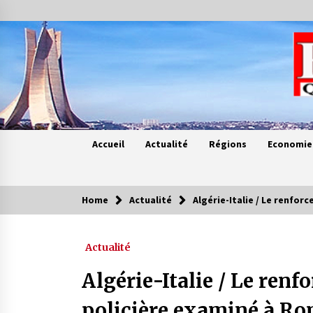
Skip
to
content
Accueil
Actualité
Régions
Economie
Home
Actualité
Algérie-Italie / Le renfo
Contes de chez nous
Actualité
Quand la mère n’est plus là (17e
partie)
Algérie-Italie / Le ren
4 ans ago
policière examiné à R