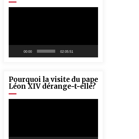
« Père, tiens-moi, je vais tomber ! »
5 ans ago
Lecteur
vidéo
Rencontre nocturne dans le désert
(Un conte touareg)
5 ans ago
00:00
02:05:51
Pourquoi la visite du pape
Léon XIV dérange-t-elle?
Lecteur
vidéo