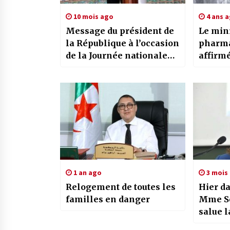
10 mois ago
4 ans 
Message du président de
Le mini
la République à l’occasion
pharma
de la Journée nationale
affirmé
de l’émigration
Abdalla
produir
partir 
1 an ago
3 mois
Relogement de toutes les
Hier da
familles en danger
Mme Sé
salue l
orienta