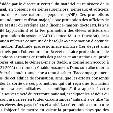
idée par le directeur central du matériel au ministère de la
mail, en présence de généraux-majors, généraux et officiers
tions de l’Armée nationale populaire (ANP). Ces promotions
mandement et d’état-major, la 80e promotion des officiers de
ers Master du système LMD (licence-master-doctorat), la 24e
té (application) et la 14e promotion des élèves officiers en
12e promotion du système LMD (Licence-Master-Doctorat), de la
mation militaire commune de base), la 49e promotion d’aptitude
omotion d’aptitude professionnelle militaire (1er degré) ainsi
ctuels pour l’obtention d’un Brevet militaire professionnel de
otions sortantes et remis des grades et attestations au profit
frères et amis, le Général-major Sadiki a donné son accord à
(2021-2022) du nom du Chahid Assameur. Dans son allocution à
 Général Saoudi Hamdache a tenu à saluer “l’accompagnement
e cet édifice de formation, ainsi que les efforts consentis
liter la sortie de ces promotions qui ont reçu une formation
naissances militaires et scientifiques”. Il a appelé, à cette
a souveraineté du territoire national, éradiquer les résidus du
sont assignées en toutes circonstances”, saluant à ce titre “la
 des élèves des pays frères et amis”. La cérémonie a connu une
s l’objectif de mettre en valeur la préparation physique des