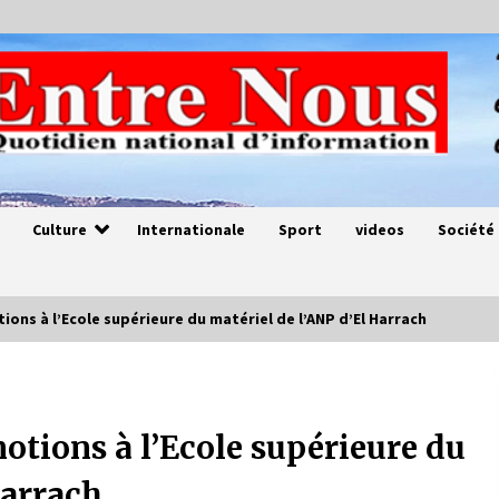
Culture
Internationale
Sport
videos
Société
ions à l’Ecole supérieure du matériel de l’ANP d’El Harrach
Magie de sorcier
4 ans ago
motions à l’Ecole supérieure du
Harrach