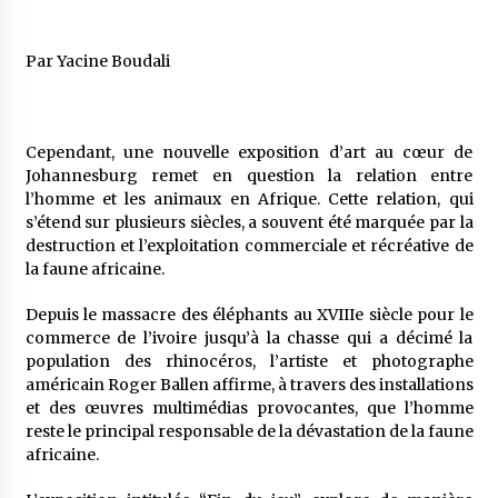
5 ans ago
Par Yacine Boudali
Rencontre nocturne dans le désert (Un conte
touareg)
5 ans ago
Cependant, une nouvelle exposition d’art au cœur de
Un conte targui/ Quand la tête est vide
Johannesburg remet en question la relation entre
5 ans ago
l’homme et les animaux en Afrique. Cette relation, qui
s’étend sur plusieurs siècles, a souvent été marquée par la
destruction et l’exploitation commerciale et récréative de
la faune africaine.
Tradition orale/ D’où viennent les contes et à
quoi servent-ils?
6 ans ago
Depuis le massacre des éléphants au XVIIIe siècle pour le
commerce de l’ivoire jusqu’à la chasse qui a décimé la
population des rhinocéros, l’artiste et photographe
américain Roger Ballen affirme, à travers des installations
et des œuvres multimédias provocantes, que l’homme
reste le principal responsable de la dévastation de la faune
africaine.