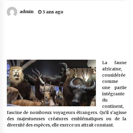
admin
3 ans ago
Mythes et croyances / L’hospitalité des
montagnards
4 ans ago
Quand on va vite
5 ans ago
La faune
africaine,
« Père, tiens-moi, je vais tomber ! »
considérée
5 ans ago
comme
une partie
intégrante
Le bouc de l’Au-delà
du
5 ans ago
continent,
fascine de nombreux voyageurs étrangers. Qu’il s’agisse
des majestueuses créatures emblématiques ou de la
Le monstrueux vieillard (Un récit du Sud
diversité des espèces, elle exerce un attrait constant.
algérien)