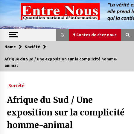
Skip
to
content
Contes de chez nous
Home
Société
Contes de chez nous
Afrique du Sud / Une exposition sur la complicité homme-
animal
Quand la mère n’est plus là (17e partie)
4 ans ago
Société
Magie de sorcier
Afrique du Sud / Une
4 ans ago
exposition sur la complicité
homme-animal
Oum el Gaïla / L’ogresse du M’zab
4 ans ago