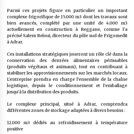
5 ans ago
Parmi ces projets figure en particulier un important
complexe frigorifique de 15.000 m3 dont les travaux sont
Rencontre nocturne dans le désert (Un conte
bien avancés, complété par une unité de 4.000 m3
touareg)
actuellement en construction à Reggane, comme l’a
5 ans ago
précisé Salem Beloui, directeur du pôle sud de Frigomedit
à Adrar.
Un conte targui/ Quand la tête est vide
5 ans ago
Ces installations stratégiques joueront un rôle clé dans la
conservation des denrées alimentaires périssables
(produits végétaux et animaux), tout en contribuant à
stabiliser les approvisionnements sur les marchés locaux.
Tradition orale/ D’où viennent les contes et à
quoi servent-ils?
L’entreprise prendra en charge l’ensemble de la chaîne
5 ans ago
logistique, depuis le conditionnement et l’emballage
jusqu’à la distribution des produits.
Le complexe principal, situé à Adrar, comprendra
différentes zones de stockage adaptées à divers besoins :
12.000 m3 dédiés au refroidissement à température
positive