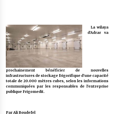
Mythes et croyances / L’hospitalité des
montagnards
4 ans ago
La wilaya
d’Adrar va
Quand on va vite
5 ans ago
« Père, tiens-moi, je vais tomber ! »
5 ans ago
prochainement bénéficier de nouvelles
infrastructures de stockage frigorifique d’une capacité
totale de 20.000 mètres cubes, selon les informations
Le bouc de l’Au-delà
communiquées par les responsables de l’entreprise
5 ans ago
publique Frigomedit.
Le monstrueux vieillard (Un récit du Sud
algérien)
Par Ali Boudefel