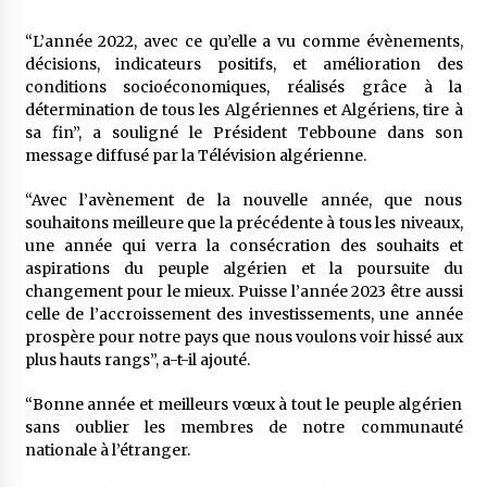
5 ans ago
“L’année 2022, avec ce qu’elle a vu comme évènements,
décisions, indicateurs positifs, et amélioration des
Rencontre nocturne dans le désert (Un conte
touareg)
conditions socioéconomiques, réalisés grâce à la
5 ans ago
détermination de tous les Algériennes et Algériens, tire à
sa fin”, a souligné le Président Tebboune dans son
message diffusé par la Télévision algérienne.
Un conte targui/ Quand la tête est vide
5 ans ago
“Avec l’avènement de la nouvelle année, que nous
souhaitons meilleure que la précédente à tous les niveaux,
une année qui verra la consécration des souhaits et
Tradition orale/ D’où viennent les contes et à
aspirations du peuple algérien et la poursuite du
quoi servent-ils?
changement pour le mieux. Puisse l’année 2023 être aussi
5 ans ago
celle de l’accroissement des investissements, une année
prospère pour notre pays que nous voulons voir hissé aux
plus hauts rangs”, a-t-il ajouté.
“Bonne année et meilleurs vœux à tout le peuple algérien
sans oublier les membres de notre communauté
nationale à l’étranger.