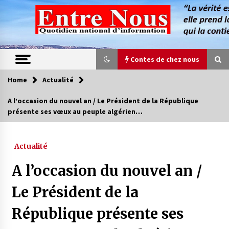
Skip
to
content
Contes de chez nous
Home
Actualité
Contes de chez nous
A l’occasion du nouvel an / Le Président de la République
présente ses vœux au peuple algérien…
Quand la mère n’est plus là (17e partie)
4 ans ago
Actualité
Magie de sorcier
A l’occasion du nouvel an /
4 ans ago
Le Président de la
République présente ses
Oum el Gaïla / L’ogresse du M’zab
4 ans ago