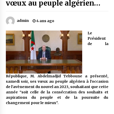
vœux au peuple algérien…
Mythes et croyances / L’hospitalité des
montagnards
admin
4 ans ago
4 ans ago
Le
Quand on va vite
Président
5 ans ago
de la
« Père, tiens-moi, je vais tomber ! »
5 ans ago
République, M. Abdelmadjid Tebboune a présenté,
samedi soir, ses vœux au peuple algérien à l’occasion
Le bouc de l’Au-delà
de l’avènement du nouvel an 2023, souhaitant que cette
5 ans ago
année “soit celle de la consécration des souhaits et
aspirations du peuple et de la poursuite du
changement pour
le mieux”.
Le monstrueux vieillard (Un récit du Sud
algérien)